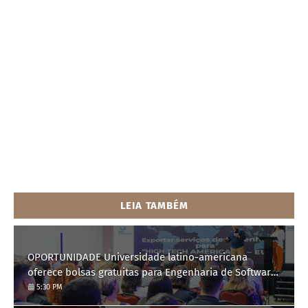
LEIA TAMBÉM
OPORTUNIDADE Universidade latino-americana
oferece bolsas gratuitas para Engenharia de Software;
saiba como se candidatar
5:30 PM