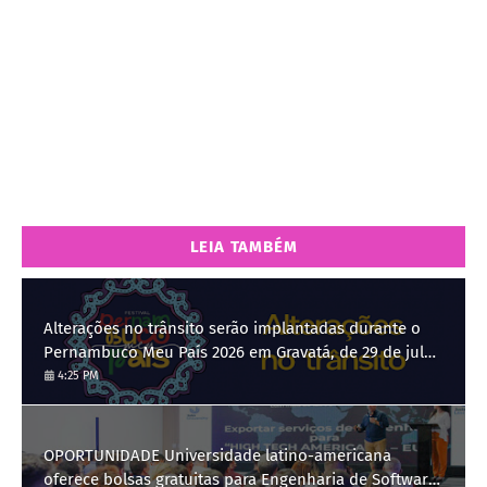
LEIA TAMBÉM
Alterações no trânsito serão implantadas durante o
Pernambuco Meu País 2026 em Gravatá, de 29 de julho
a 3 de agosto
4:25 PM
OPORTUNIDADE Universidade latino-americana
oferece bolsas gratuitas para Engenharia de Software;