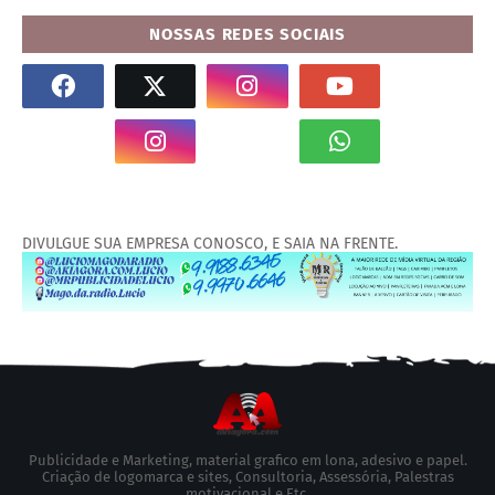
NOSSAS REDES SOCIAIS
DIVULGUE SUA EMPRESA CONOSCO, E SAIA NA FRENTE.
Publicidade e Marketing, material grafico em lona, adesivo e papel.
Criação de logomarca e sites, Consultoria, Assessória, Palestras
motivacional e Etc,