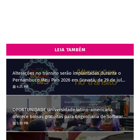
LEIA TAMBÉM
Alterações no trânsito serão implantadas durante o
Pernambuco Meu País 2026 em Gravatá, de 29 de julho
a 3 de agosto
4:25 PM
OPORTUNIDADE Universidade latino-americana
oferece bolsas gratuitas para Engenharia de Software;
saiba como se candidatar
5:30 PM