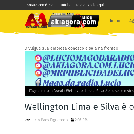
Contato comércial
Início
Leia a Bíblia aqui
Inicio
Ag
Divulgue sua empresa conosco e saia na frente!!!
Página inicial
Brasil
Wellington Lima e Silva é o novo ministro
Wellington Lima e Silva é 
Lucio Paes Figueredo
2:07 PM