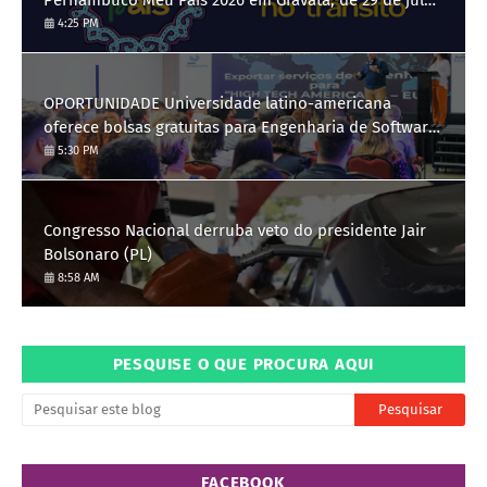
a 3 de agosto
4:25 PM
OPORTUNIDADE Universidade latino-americana
oferece bolsas gratuitas para Engenharia de Software;
saiba como se candidatar
5:30 PM
Congresso Nacional derruba veto do presidente Jair
Bolsonaro (PL)
8:58 AM
PESQUISE O QUE PROCURA AQUI
FACEBOOK