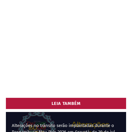
LEIA TAMBÉM
Alterações no trânsito serão implantadas durante o
Pernambuco Meu País 2026 em Gravatá, de 29 de julho