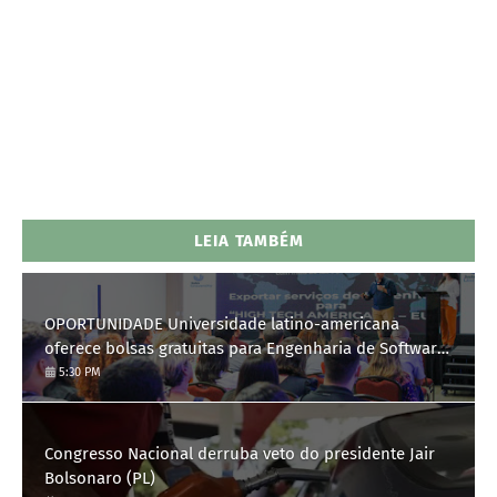
LEIA TAMBÉM
OPORTUNIDADE Universidade latino-americana
oferece bolsas gratuitas para Engenharia de Software;
saiba como se candidatar
5:30 PM
Congresso Nacional derruba veto do presidente Jair
Bolsonaro (PL)