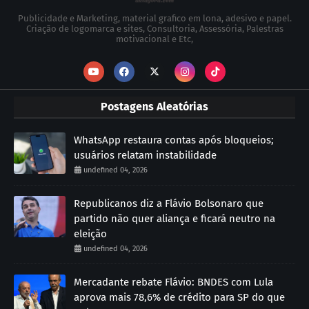
Publicidade e Marketing, material grafico em lona, adesivo e papel.
Criação de logomarca e sites, Consultoria, Assessória, Palestras
motivacional e Etc,
Postagens Aleatórias
WhatsApp restaura contas após bloqueios;
usuários relatam instabilidade
undefined 04, 2026
Republicanos diz a Flávio Bolsonaro que
partido não quer aliança e ficará neutro na
eleição
undefined 04, 2026
Mercadante rebate Flávio: BNDES com Lula
aprova mais 78,6% de crédito para SP do que