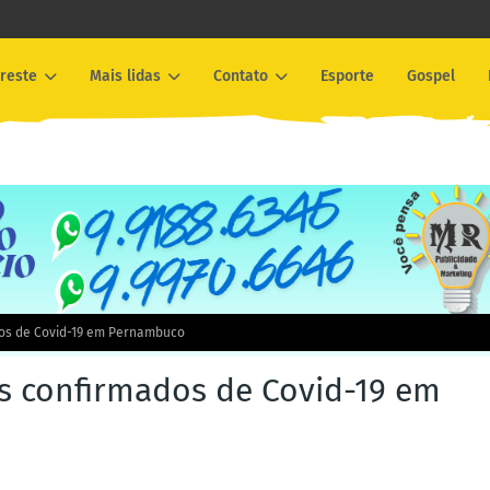
reste
Mais lidas
Contato
Esporte
Gospel
os de Covid-19 em Pernambuco
s confirmados de Covid-19 em