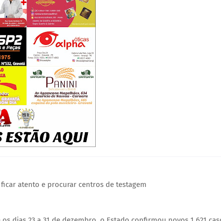
ficar atento e procurar centros de testagem
 os dias 23 a 31 de dezembro, o Estado confirmou novos 1.621 cas