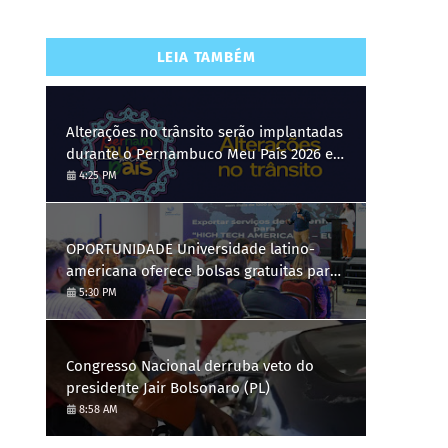
LEIA TAMBÉM
Alterações no trânsito serão implantadas
durante o Pernambuco Meu País 2026 em
Gravatá, de 29 de julho a 3 de agosto
4:25 PM
OPORTUNIDADE Universidade latino-
americana oferece bolsas gratuitas para
Engenharia de Software; saiba como se
5:30 PM
candidatar
Congresso Nacional derruba veto do
presidente Jair Bolsonaro (PL)
8:58 AM