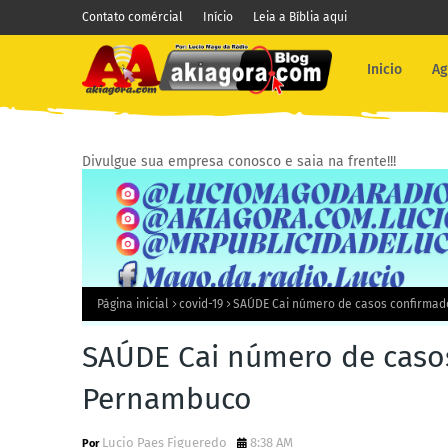
Contato comércial
Início
Leia a Bíblia aqui
Inicio
Ag
Divulgue sua empresa conosco e saia na frente!!!
Página inicial
covid-19
SAÚDE Cai número de casos confirmad
SAÚDE Cai número de caso
Pernambuco
Lucio Paes Figueredo
8:38 AM