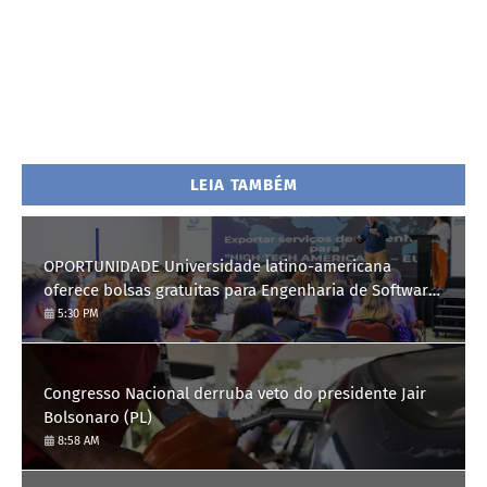
LEIA TAMBÉM
OPORTUNIDADE Universidade latino-americana
oferece bolsas gratuitas para Engenharia de Software;
saiba como se candidatar
5:30 PM
Congresso Nacional derruba veto do presidente Jair
Bolsonaro (PL)
8:58 AM