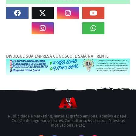
DIVULGUE SUA EMPRESA CONOSCO, E SAIA NA FRENTE.
Publicidade e Marketing, material grafico em lona, adesivo e papel.
Criação de logomarca e sites, Consultoria, Assessória, Palestras
motivacional e Etc,