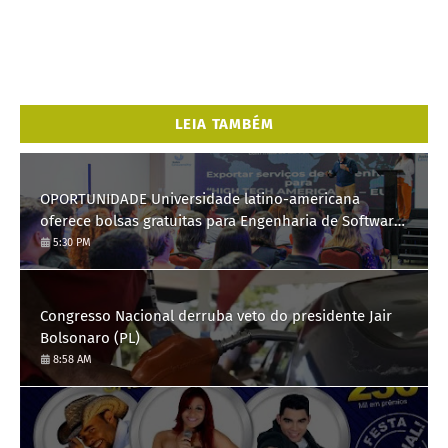
LEIA TAMBÉM
OPORTUNIDADE Universidade latino-americana
oferece bolsas gratuitas para Engenharia de Software;
saiba como se candidatar
5:30 PM
Congresso Nacional derruba veto do presidente Jair
Bolsonaro (PL)
8:58 AM