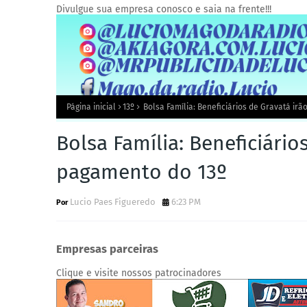
Divulgue sua empresa conosco e saia na frente!!!
Página inicial
13º
Bolsa Família: Beneficiários de Gravatá ir
Bolsa Família: Beneficiário
pagamento do 13º
Lucio Paes Figueredo
6:23 PM
Empresas parceiras
Clique e visite nossos patrocinadores