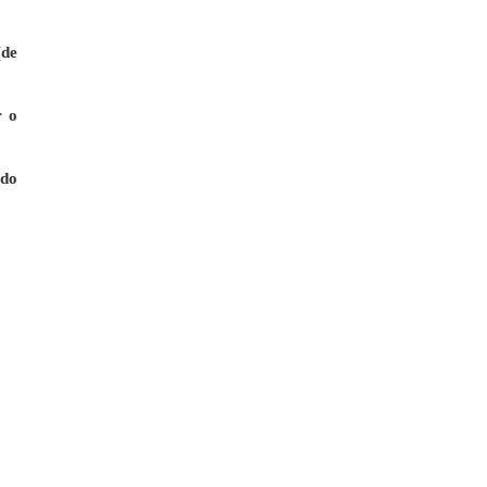
(de
r o
 do