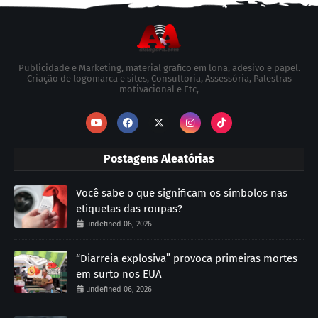
Publicidade e Marketing, material grafico em lona, adesivo e papel.
Criação de logomarca e sites, Consultoria, Assessória, Palestras
motivacional e Etc,
Postagens Aleatórias
Você sabe o que significam os símbolos nas
etiquetas das roupas?
undefined 06, 2026
“Diarreia explosiva” provoca primeiras mortes
em surto nos EUA
undefined 06, 2026