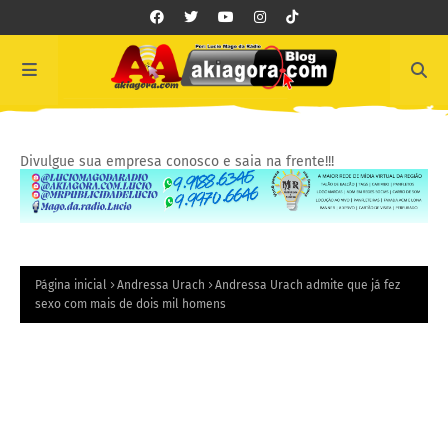
Divulgue sua empresa conosco e saia na frente!!!
Página inicial
Andressa Urach
Andressa Urach admite que já fez
sexo com mais de dois mil homens