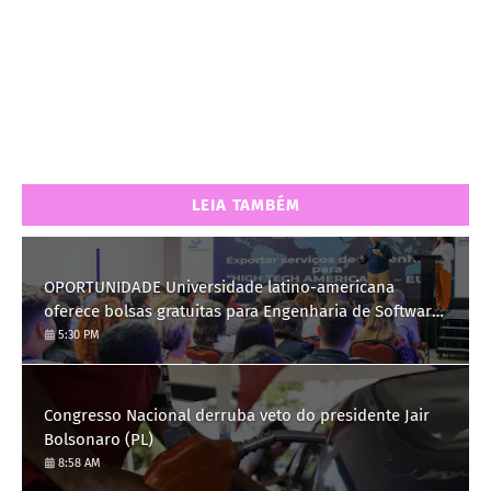
LEIA TAMBÉM
OPORTUNIDADE Universidade latino-americana
oferece bolsas gratuitas para Engenharia de Software;
saiba como se candidatar
5:30 PM
Congresso Nacional derruba veto do presidente Jair
Bolsonaro (PL)
8:58 AM