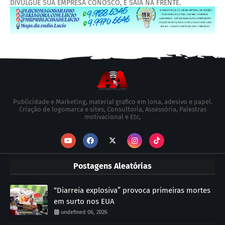
DIVULGUE SUA EMPRESA CONOSCO, E SAIA NA FRENTE.
Publicidade e Marketing, material grafico em lona, adesivo e papel.
Criação de logomarca e sites, Consultoria, Assessória, Palestras
motivacional e Etc,
Postagens Aleatórias
“Diarreia explosiva” provoca primeiras mortes
em surto nos EUA
undefined 06, 2026