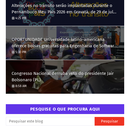
Alterações no trânsito serão implantadas durante o
Pernambuco Meu País 2026 em Gravatá, de 29 de julho
a 3 de agosto
4:25 PM
OPORTUNIDADE Universidade latino-americana
oferece bolsas gratuitas para Engenharia de Software;
saiba como se candidatar
5:30 PM
Congresso Nacional derruba veto do presidente Jair
Bolsonaro (PL)
8:58 AM
PESQUISE O QUE PROCURA AQUI