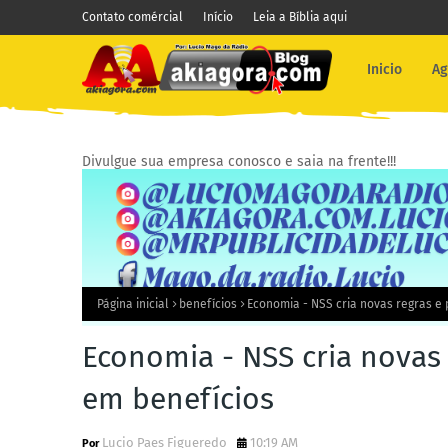
Contato comércial
Início
Leia a Bíblia aqui
Inicio
Ag
Divulgue sua empresa conosco e saia na frente!!!
Página inicial
benefícios
Economia - NSS cria novas regras e 
Economia - NSS cria novas 
em benefícios
Lucio Paes Figueredo
10:19 AM