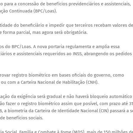
o para a concessão de benefícios previdenciários e assistenciais,
tação Continuada (BPC/Loas).
tidade do beneficiário e impedir que terceiros recebam valores d
e forma parcial, mas agora será obrigatória.
dos do BPC/Loas. A nova portaria regulamenta e amplia essa
ciários e assistenciais requeridos ao INSS, abrangendo os pedidos
rovar registro biométrico em bases oficiais do governo, como
r ou com a Carteira Nacional de Habilitação (CNH).
ção da exigência será gradual e não haverá bloqueio automático
o fazer o registro biométrico assim que posível, com prazo até 3
, a biometria da Carteira de Identidade Nacional (CIN) passará a s
e benefícios sociais.
ia Social, Família e Combate à Fome (MDS), mais de 150 milhões d