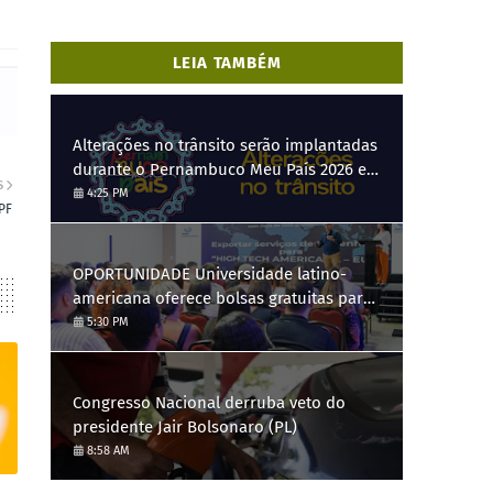
LEIA TAMBÉM
Alterações no trânsito serão implantadas
durante o Pernambuco Meu País 2026 em
S
Gravatá, de 29 de julho a 3 de agosto
4:25 PM
PF
OPORTUNIDADE Universidade latino-
americana oferece bolsas gratuitas para
Engenharia de Software; saiba como se
5:30 PM
candidatar
Congresso Nacional derruba veto do
presidente Jair Bolsonaro (PL)
8:58 AM