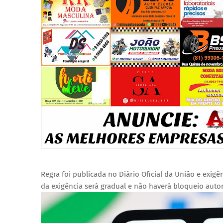
Regra foi publicada no Diário Oficial da União e exig
da exigência será gradual e não haverá bloqueio au