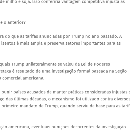
e milho e soja. Isso conferiria vantagem competitiva injusta às
e o anterior?
era do que as tarifas anunciadas por Trump no ano passado. A
s isentos é mais ampla e preserva setores importantes para as
quais Trump unilateralmente se valeu da Lei de Poderes
etaxa é resultado de uma investigação formal baseada na Seção
ca comercial americana.
e punir países acusados de manter práticas consideradas injustas 
ngo das últimas décadas, o mecanismo foi utilizado contra diverso
 primeiro mandato de Trump, quando serviu de base para as tarif
lação americana, eventuais punições decorrentes da investigação