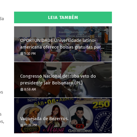
LEIA TAMBÉM
da
OPORTUNIDADE Universidade latino-
americana oferece bolsas gratuitas para
Engenharia de Software; saiba como se
5:30 PM
candidatar
Congresso Nacional derruba veto do
presidente Jair Bolsonaro (PL)
8:58 AM
os
s
Vaquejada de Bezerros.
s,
11:39 PM