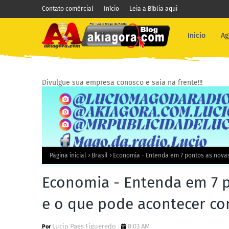
Contato comércial
Início
Leia a Bíblia aqui
Inicio
Ag
Divulgue sua empresa conosco e saia na frente!!!
Página inicial
Brasil
Economia - Entenda em 7 pontos as novas
Economia - Entenda em 7 p
e o que pode acontecer co
Lucio Paes Figueredo
8:03 AM