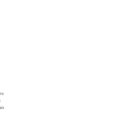
ou
s
as