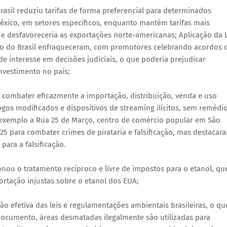
 Brasil reduziu tarifas de forma preferencial para determinados
éxico, em setores específicos, enquanto mantém tarifas mais
e desfavoreceria as exportações norte-americanas; Aplicação da L
ão do Brasil enfraqueceram, com promotores celebrando acordos 
de interesse em decisões judiciais, o que poderia prejudicar
nvestimento no país;
 combater eficazmente a importação, distribuição, venda e uso
ogos modificados e dispositivos de streaming ilícitos, sem remédi
exemplo a Rua 25 de Março, centro de comércio popular em São
a 25 para combater crimes de pirataria e falsificação, mas destacar
ara a falsificação.
nou o tratamento recíproco e livre de impostos para o etanol, qu
ortação injustas sobre o etanol dos EUA;
ção efetiva das leis e regulamentações ambientais brasileiras, o qu
documento, áreas desmatadas ilegalmente são utilizadas para