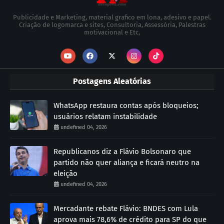
Publicidade e Marketing, material grafico em lona, adesivo e papel.
Criação de logomarca e sites, Consultoria, Assessória, Palestras
motivacional e Etc,
Postagens Aleatórias
WhatsApp restaura contas após bloqueios;
usuários relatam instabilidade
undefined 04, 2026
Republicanos diz a Flávio Bolsonaro que
partido não quer aliança e ficará neutro na
eleição
undefined 04, 2026
Mercadante rebate Flávio: BNDES com Lula
aprova mais 78,6% de crédito para SP do que