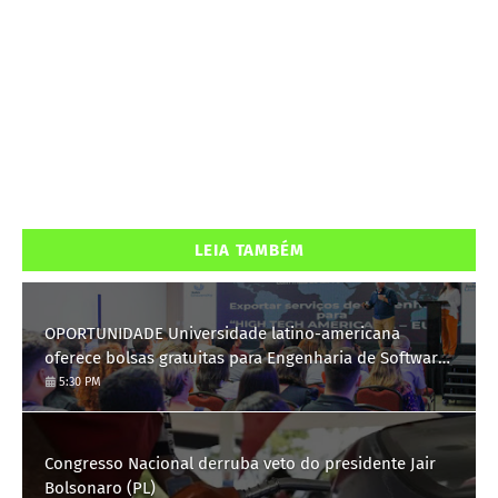
LEIA TAMBÉM
OPORTUNIDADE Universidade latino-americana
oferece bolsas gratuitas para Engenharia de Software;
saiba como se candidatar
5:30 PM
Congresso Nacional derruba veto do presidente Jair
Bolsonaro (PL)