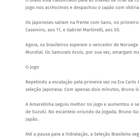
O Brasil está classificado para as oitavas de final d
jogo nos acréscimos e despachou o Japão com vitória 
Os japoneses saíram na frente com Sano, no primeiro
Casemiro, aos 11, e Gabriel Martinelli, aos 50.
Agora, os brasileiros esperam o vencedor de Noruega
Mundial. Os Samurais Azuis, por sua vez, amargam m
O jogo
Repetindo a escalação pela primeira vez na Era Carlo A
seleção japonesa. Com apenas dois minutos, Bruno Gui
A Amarelinha seguiu melhor no jogo e aumentou o se
de Suzuki. No escanteio oriundo da jogada, Bruno Gui
Japão.
Até a pausa para a hidratação, a Seleção Brasileira s