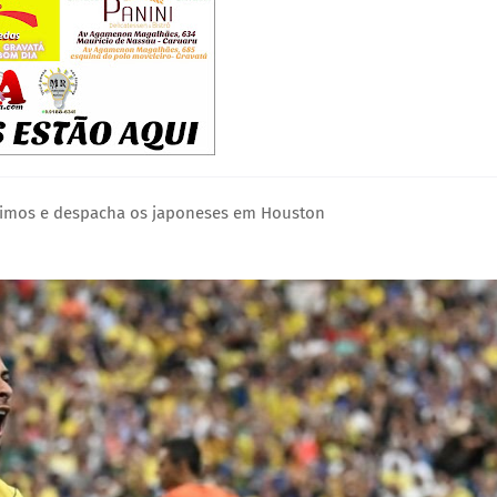
éscimos e despacha os japoneses em Houston