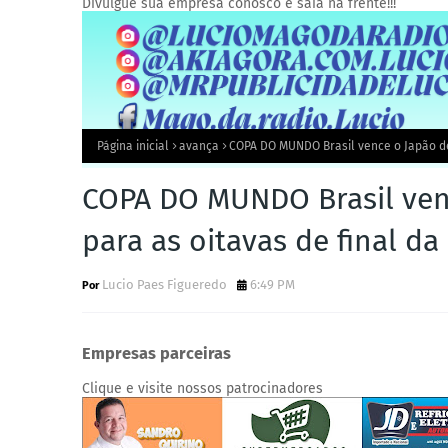
Divulgue sua empresa conosco e saia na frente!!!
Página inicial
avança
COPA DO MUNDO Brasil vence o Japão de 
COPA DO MUNDO Brasil venc
para as oitavas de final d
Lucio Paes Figueredo
6:49 PM
Empresas parceiras
Clique e visite nossos patrocinadores