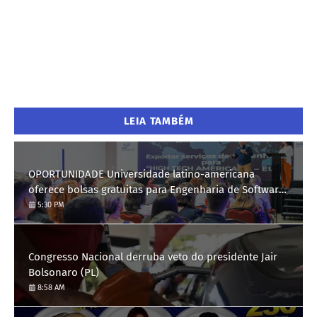
LEIA TAMBÉM
OPORTUNIDADE Universidade latino-americana
oferece bolsas gratuitas para Engenharia de Software;
saiba como se candidatar
5:30 PM
Congresso Nacional derruba veto do presidente Jair
Bolsonaro (PL)
8:58 AM