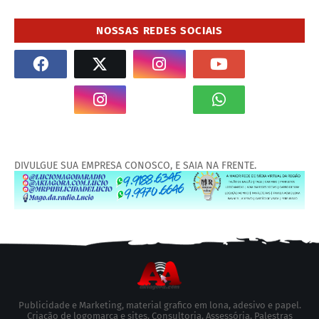
NOSSAS REDES SOCIAIS
DIVULGUE SUA EMPRESA CONOSCO, E SAIA NA FRENTE.
Publicidade e Marketing, material grafico em lona, adesivo e papel.
Criação de logomarca e sites, Consultoria, Assessória, Palestras