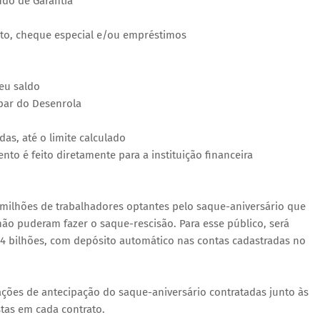
ndo de Garantia
dito, cheque especial e/ou empréstimos
seu saldo
ipar do Desenrola
as, até o limite calculado
to é feito diretamente para a instituição financeira
,5 milhões de trabalhadores optantes pelo saque-aniversário que
não puderam fazer o saque-rescisão. Para esse público, será
4 bilhões, com depósito automático nas contas cadastradas no
ções de antecipação do saque-aniversário contratadas junto às
stas em cada contrato.