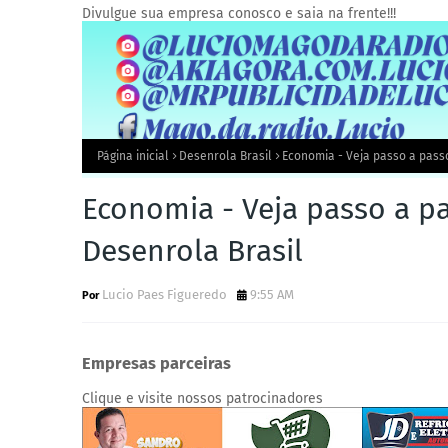
Divulgue sua empresa conosco e saia na frente!!!
Página inicial
Desenrola Brasil
Economia - Veja passo a pass
Economia - Veja passo a p
Desenrola Brasil
Lucio Paes Figueredo
9:55 AM
Empresas parceiras
Clique e visite nossos patrocinadores