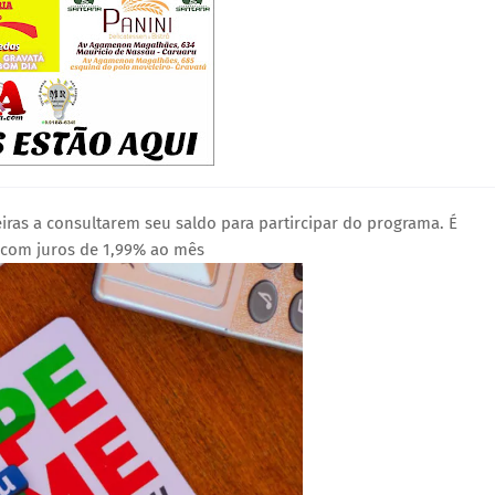
iras a consultarem seu saldo para partircipar do programa. É
r com juros de 1,99% ao mês