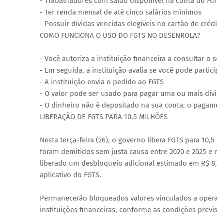
- Trabalhadores com saldo disponível na conta do Fu
- Ter renda mensal de até cinco salários mínimos
- Possuir dívidas vencidas elegíveis no cartão de cré
COMO FUNCIONA O USO DO FGTS NO DESENROLA?
- Você autoriza a instituição financeira a consultar o 
- Em seguida, a instituição avalia se você pode partic
- A instituição envia o pedido ao FGTS
- O valor pode ser usado para pagar uma ou mais dívid
- O dinheiro não é depositado na sua conta; o pagamen
LIBERAÇÃO DE FGTS PARA 10,5 MILHÕES
Nesta terça-feira (26), o governo libera FGTS para 10
foram demitidos sem justa causa entre 2020 e 2025 e 
liberado um desbloqueio adicional estimado em R$ 8,
aplicativo do FGTS.
Permanecerão bloqueados valores vinculados a opera
instituições financeiras, conforme as condições previ