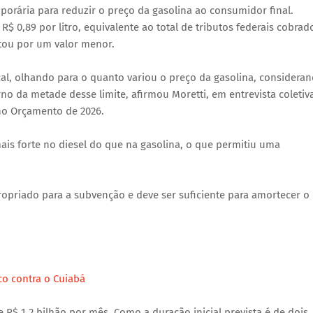
ária para reduzir o preço da gasolina ao consumidor final.
$ 0,89 por litro, equivalente ao total de tributos federais cobrad
tou por um valor menor.
scal, olhando para o quanto variou o preço da gasolina, considera
no da metade desse limite, afirmou Moretti, em entrevista coletiv
 no Orçamento de 2026.
ais forte no diesel do que na gasolina, o que permitiu uma
apropriado para a subvenção e deve ser suficiente para amortecer o
co contra o Cuiabá
 R$ 1,2 bilhão por mês. Como a duração inicial prevista é de dois