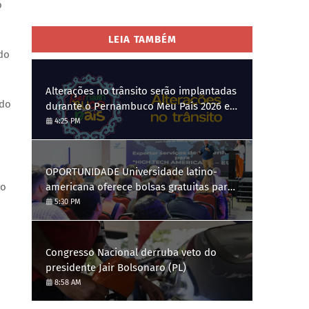
o
LEIA TAMBÉM
do
Alterações no trânsito serão implantadas
ado
durante o Pernambuco Meu País 2026 em
Gravatá, de 29 de julho a 3 de agosto
4:25 PM
OPORTUNIDADE Universidade latino-
americana oferece bolsas gratuitas para
no
Engenharia de Software; saiba como se
5:30 PM
candidatar
Congresso Nacional derruba veto do
presidente Jair Bolsonaro (PL)
8:58 AM