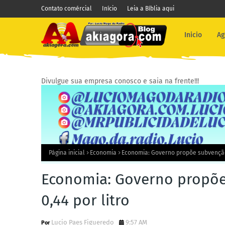
Contato comércial
Início
Leia a Bíblia aqui
Inicio
Ag
Divulgue sua empresa conosco e saia na frente!!!
Página inicial
Economia
Economia: Governo propõe subvenção 
Economia: Governo propõe
0,44 por litro
Lucio Paes Figueredo
9:57 AM