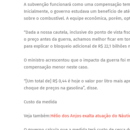
A subvenção funcionará como uma compensação tempor
Inicialmente, o governo estudava um benefício de até R
sobre o combustível. A equipe econômica, porém, op
“Dada a nossa cautela, inclusive do ponto de vista fi
o preço antes da guerra, achamos melhor ficar em tor
para explicar o bloqueio adicional de R$ 22,1 bilhões
O ministro acrescentou que o impacto da guerra foi m
compensação menor neste caso.
“[Um total de] R$ 0,44 é hoje o valor por litro mais 
choque de preços na gasolina”, disse.
Custo da medida
Veja também:
Hélio dos Anjos exalta atuação do Náuti
O governo calcula que a medida terá custo de cerca de