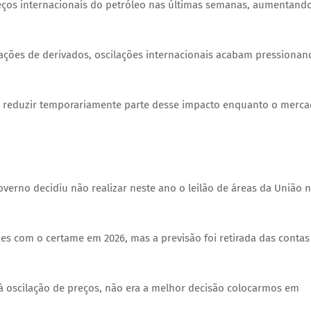
reços internacionais do petróleo nas últimas semanas, aumentand
ações de derivados, oscilações internacionais acabam pressionan
ra reduzir temporariamente parte desse impacto enquanto o merc
verno decidiu não realizar neste ano o leilão de áreas da União 
hões com o certame em 2026, mas a previsão foi retirada das contas
 à oscilação de preços, não era a melhor decisão colocarmos em