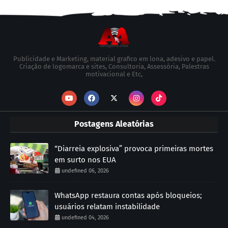
Publicidade e Marketing, material grafico em lona, adesivo e papel.
Criação de logomarca e sites, Consultoria, Assessória, Palestras
motivacional e Etc,
Postagens Aleatórias
“Diarreia explosiva” provoca primeiras mortes
em surto nos EUA
undefined 06, 2026
WhatsApp restaura contas após bloqueios;
usuários relatam instabilidade
undefined 04, 2026