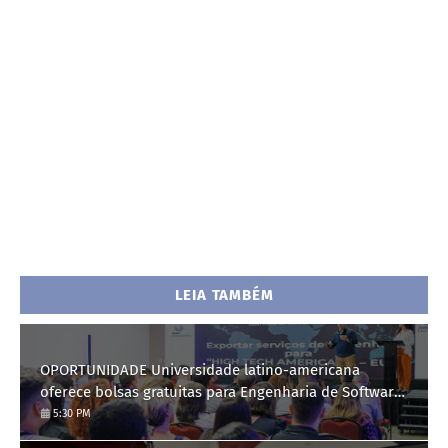
LEIA TAMBÉM
OPORTUNIDADE Universidade latino-americana
oferece bolsas gratuitas para Engenharia de Software;
saiba como se candidatar
5:30 PM