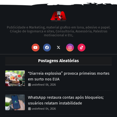
Publicidade e Marketing, material grafico em lona, adesivo e papel.
Criação de logomarca e sites, Consultoria, Assessória, Palestras
motivacional e Etc,
Postagens Aleatórias
“Diarreia explosiva” provoca primeiras mortes
em surto nos EUA
undefined 06, 2026
WhatsApp restaura contas após bloqueios;
usuários relatam instabilidade
undefined 04, 2026