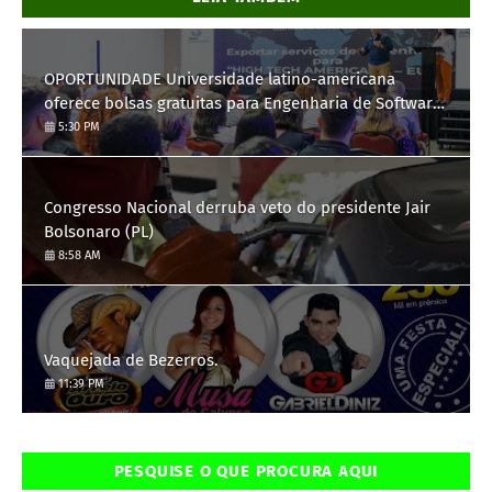
OPORTUNIDADE Universidade latino-americana
oferece bolsas gratuitas para Engenharia de Software;
saiba como se candidatar
5:30 PM
Congresso Nacional derruba veto do presidente Jair
Bolsonaro (PL)
8:58 AM
Vaquejada de Bezerros.
11:39 PM
PESQUISE O QUE PROCURA AQUI