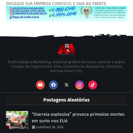
DIVULGUE SUA EMPRESA CONOSCO, E SAIA NA FRENTE.
Publicidade e Marketing, material grafico em lona, adesivo e papel.
Criação de logomarca e sites, Consultoria, Assessória, Palestras
motivacional e Etc,
Postagens Aleatórias
“Diarreia explosiva” provoca primeiras mortes
em surto nos EUA
undefined 06, 2026