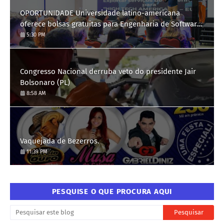
OPORTUNIDADE Universidade latino-americana
oferece bolsas gratuitas para Engenharia de Software;
saiba como se candidatar
5:30 PM
Congresso Nacional derruba veto do presidente Jair
Bolsonaro (PL)
8:58 AM
Vaquejada de Bezerros.
11:39 PM
PESQUISE O QUE PROCURA AQUI