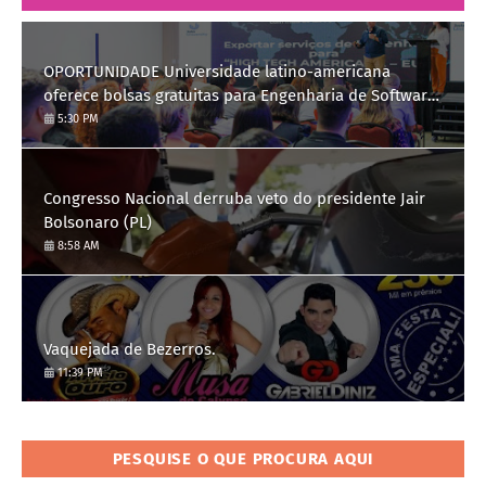
OPORTUNIDADE Universidade latino-americana
oferece bolsas gratuitas para Engenharia de Software;
saiba como se candidatar
5:30 PM
Congresso Nacional derruba veto do presidente Jair
Bolsonaro (PL)
8:58 AM
Vaquejada de Bezerros.
11:39 PM
PESQUISE O QUE PROCURA AQUI