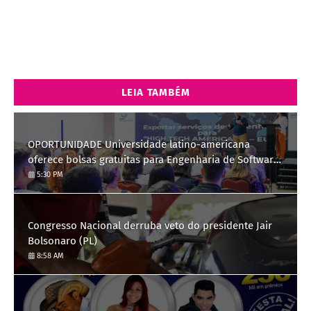
LEIA TAMBÉM
OPORTUNIDADE Universidade latino-americana
oferece bolsas gratuitas para Engenharia de Software;
saiba como se candidatar
5:30 PM
Congresso Nacional derruba veto do presidente Jair
Bolsonaro (PL)
8:58 AM