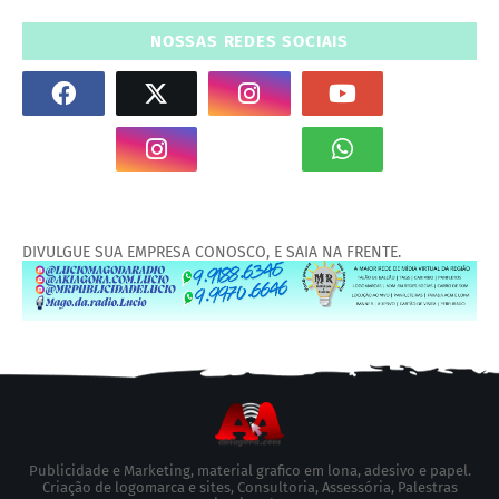
NOSSAS REDES SOCIAIS
DIVULGUE SUA EMPRESA CONOSCO, E SAIA NA FRENTE.
Publicidade e Marketing, material grafico em lona, adesivo e papel.
Criação de logomarca e sites, Consultoria, Assessória, Palestras