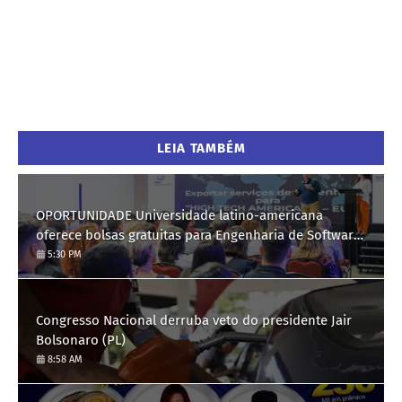
LEIA TAMBÉM
OPORTUNIDADE Universidade latino-americana
oferece bolsas gratuitas para Engenharia de Software;
saiba como se candidatar
5:30 PM
Congresso Nacional derruba veto do presidente Jair
Bolsonaro (PL)
8:58 AM