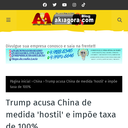
Divulgue sua empresa conosco e saia na frente!!!
Página inicial
China
Trump acusa China de medida 'hostil' e impõe
taxa de 100%
Trump acusa China de
medida 'hostil' e impõe taxa
de 100%