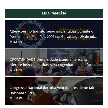
LEIA TAMBÉM
Alterações no trânsito serão implantadas durante o
Pernambuco Meu País 2026 em Gravatá, de 29 de julho
a 3 de agosto
4:25 PM
OPORTUNIDADE Universidade latino-americana
oferece bolsas gratuitas para Engenharia de Software;
saiba como se candidatar
5:30 PM
Congresso Nacional derruba veto do presidente Jair
Bolsonaro (PL)
8:58 AM