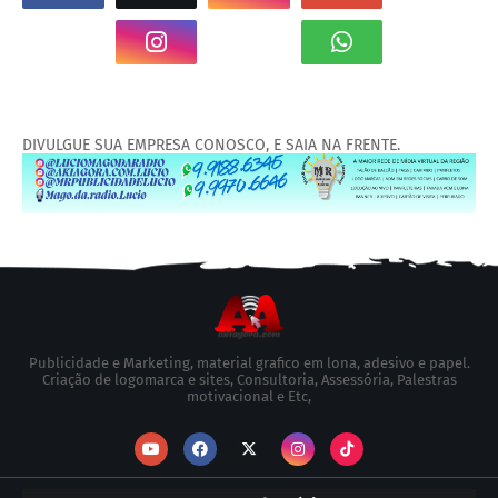
DIVULGUE SUA EMPRESA CONOSCO, E SAIA NA FRENTE.
Publicidade e Marketing, material grafico em lona, adesivo e papel.
Criação de logomarca e sites, Consultoria, Assessória, Palestras
motivacional e Etc,