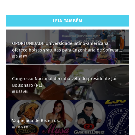
LEIA TAMBÉM
OPORTUNIDADE Universidade latino-americana
oferece bolsas gratuitas para Engenharia de Software;
saiba como se candidatar
5:30 PM
Congresso Nacional derruba veto do presidente Jair
Bolsonaro (PL)
8:58 AM
Vaquejada de Bezerros.
11:39 PM