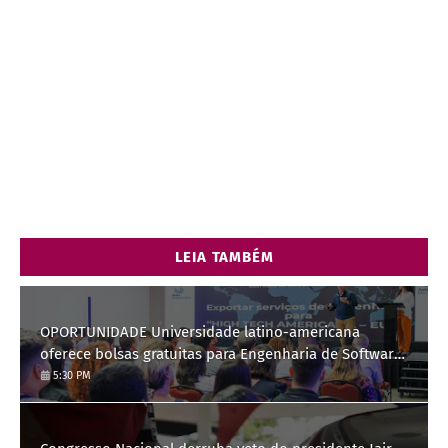
LEIA TAMBÉM
OPORTUNIDADE Universidade latino-americana
oferece bolsas gratuitas para Engenharia de Software;
saiba como se candidatar
5:30 PM