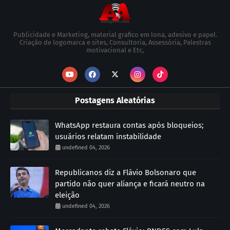
Publicidade e Marketing, material grafico em lona, adesivo e papel.
Criação de logomarca e sites, Consultoria, Assessória, Palestras
motivacional e Etc,
Postagens Aleatórias
WhatsApp restaura contas após bloqueios;
usuários relatam instabilidade
undefined 04, 2026
Republicanos diz a Flávio Bolsonaro que
partido não quer aliança e ficará neutro na
eleição
undefined 04, 2026