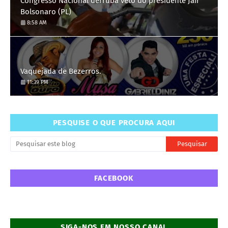
Congresso Nacional derruba veto do presidente Jair
Bolsonaro (PL)
8:58 AM
Vaquejada de Bezerros.
11:39 PM
PESQUISE O QUE PROCURA AQUI
FACEBOOK
SIGA-NOS EM NOSSO CANAL