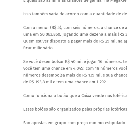
E quais são as minhas chances de ganhar na Mega-S
Isso também varia de acordo com a quantidade de de
Com a menor (R$ 5), com seis números, a chance de ac
uma em 50.063.860. Jogando uma dezena a mais (R$ 35
Quem estiver disposto a pagar mais de R$ 25 mil na 
ficar milionário.
Se você desembolsar R$ 40 mil e jogar 16 números, te
você tem uma chance em 4.045; com 18 números você 
números desembolsa mais de R$ 135 mil e sua chance
de R$ 193,8 mil e tem uma chance em 1.292.
Como funciona o bolão que a Caixa vende nas lotéric
Esses bolões são organizados pelas próprias lotéricas
São apostas em grupo com preço mínimo estipulado e