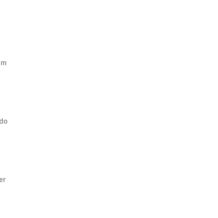
om
 do
er