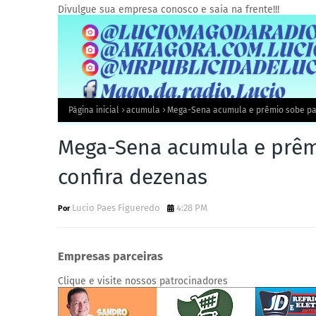
Divulgue sua empresa conosco e saia na frente!!!
Página inicial
acumula
Mega-Sena acumula e prêmio sobe par
Mega-Sena acumula e prêmi
confira dezenas
Lucio Paes Figueredo
4:28 PM
Empresas parceiras
Clique e visite nossos patrocinadores