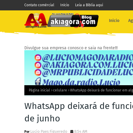
Contato comércial
Início
Leia a Bíblia aqui
Inicio
Ag
Divulgue sua empresa conosco e saia na frente!!!
Página inicial
celulare
WhatsApp deixará de funcionar em alg
WhatsApp deixará de funcio
de junho
Lucio Paes Figueredo
8:54 AM