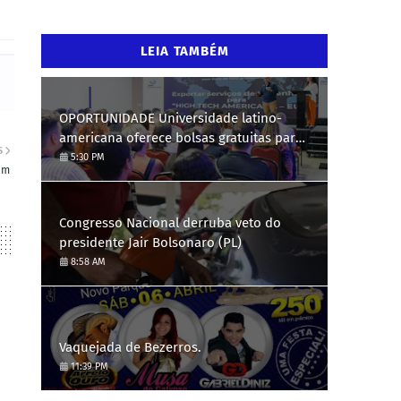
LEIA TAMBÉM
OPORTUNIDADE Universidade latino-
americana oferece bolsas gratuitas para
S
Engenharia de Software; saiba como se
5:30 PM
am
candidatar
Congresso Nacional derruba veto do
presidente Jair Bolsonaro (PL)
8:58 AM
Vaquejada de Bezerros.
11:39 PM