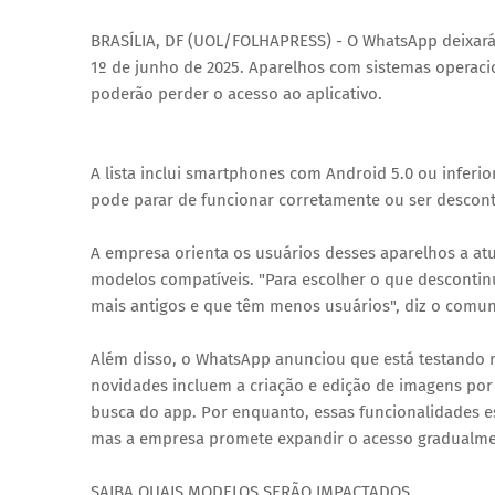
BRASÍLIA, DF (UOL/FOLHAPRESS) - O WhatsApp deixará 
1º de junho de 2025. Aparelhos com sistemas operaci
poderão perder o acesso ao aplicativo.
A lista inclui smartphones com Android 5.0 ou inferio
pode parar de funcionar corretamente ou ser descont
A empresa orienta os usuários desses aparelhos a atu
modelos compatíveis. "Para escolher o que descontinu
mais antigos e que têm menos usuários", diz o comuni
Além disso, o WhatsApp anunciou que está testando rec
novidades incluem a criação e edição de imagens por 
busca do app. Por enquanto, essas funcionalidades es
mas a empresa promete expandir o acesso gradualme
SAIBA QUAIS MODELOS SERÃO IMPACTADOS