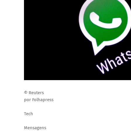
© Reuters
por Folhapress
Tech
Mensagens