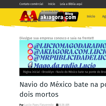
Contato comércial
Início
Leia a Bíblia aqui
Inicio
Ag
Divulgue sua empresa conosco e saia na frente!!!
Página inicial
Brooklyn
Navio do México bate na ponte do Bro
Navio do México bate na p
dois mortos
Lucio Paes Figueredo
8:36 AM