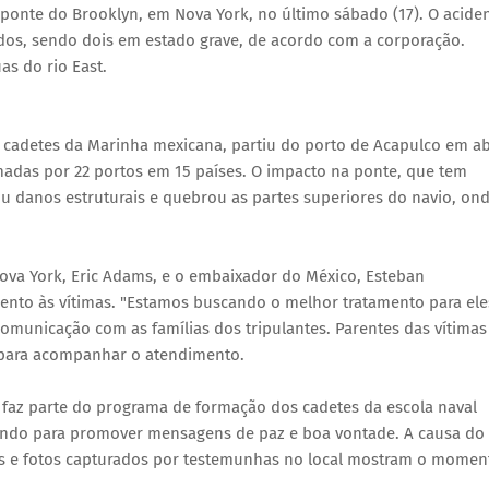
ponte do Brooklyn, em Nova York, no último sábado (17). O acide
ridos, sendo dois em estado grave, de acordo com a corporação.
as do rio East.
adetes da Marinha mexicana, partiu do porto de Acapulco em ab
adas por 22 portos em 15 países. O impacto na ponte, que tem
 danos estruturais e quebrou as partes superiores do navio, on
Nova York, Eric Adams, e o embaixador do México, Esteban
nto às vítimas. "Estamos buscando o melhor tratamento para ele
omunicação com as famílias dos tripulantes. Parentes das vítimas
 para acompanhar o atendimento.
az parte do programa de formação dos cadetes da escola naval
undo para promover mensagens de paz e boa vontade. A causa do
eos e fotos capturados por testemunhas no local mostram o momen