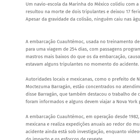
Um navio-escola da Marinha do México colidiu com a 
resultou na morte de dois tripulantes e deixou 17 fe
Apesar da gravidade da colisão, ninguém caiu nas águ
A embarcação Cuauhtémoc, usada no treinamento de c
para uma viagem de 254 dias, com passagens program
mastros mais baixos do que os da embarcação, causou
estavam alguns tripulantes no momento do acidente.
Autoridades locais e mexicanas, como o prefeito de 
Moctezuma Barragán, estão concentrados no atendime
disse Barragán, que também destacou o trabalho de c
foram informados e alguns devem viajar a Nova York
A embarcação Cuauhtémoc, em operação desde 1982, f
mexicana e realiza expedições anuais ao redor do m
acidente ainda está sob investigação, enquanto víd
do impacto e os esforços de resgate.