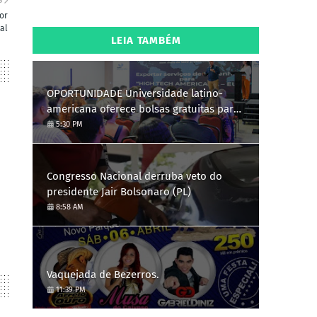
S
or
al
LEIA TAMBÉM
OPORTUNIDADE Universidade latino-
americana oferece bolsas gratuitas para
Engenharia de Software; saiba como se
5:30 PM
candidatar
Congresso Nacional derruba veto do
presidente Jair Bolsonaro (PL)
8:58 AM
Vaquejada de Bezerros.
11:39 PM