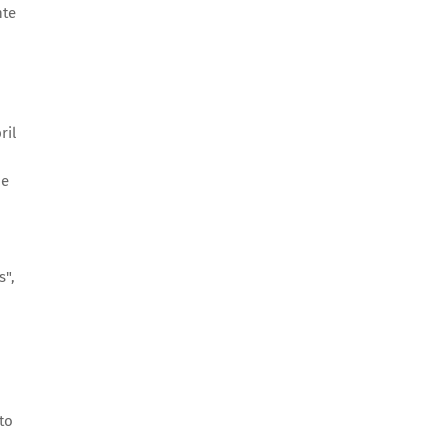
nte
ril
de
s",
to