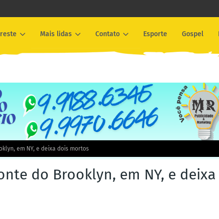
reste
Mais lidas
Contato
Esporte
Gospel
oklyn, em NY, e deixa dois mortos
onte do Brooklyn, em NY, e deixa