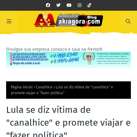
Divulgue sua empresa conosco e saia na frente!!!
Página inicial
Canalhice
Lula se diz vítima de "canalhice" e
promete viajar e "fazer política"
Lula se diz vítima de
"canalhice" e promete viajar e
"fazer política"