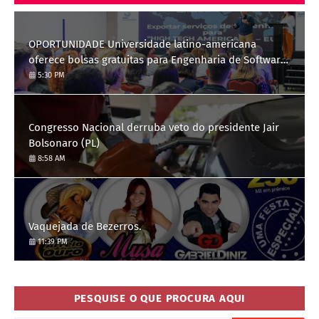
OPORTUNIDADE Universidade latino-americana
oferece bolsas gratuitas para Engenharia de Software;
saiba como se candidatar
5:30 PM
Congresso Nacional derruba veto do presidente Jair
Bolsonaro (PL)
8:58 AM
Vaquejada de Bezerros.
11:39 PM
PESQUISE O QUE PROCURA AQUI