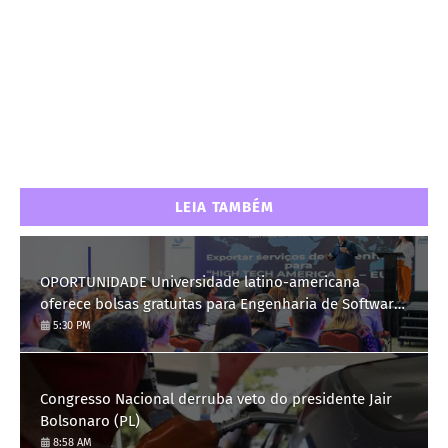
LEIA TAMBÉM
OPORTUNIDADE Universidade latino-americana
oferece bolsas gratuitas para Engenharia de Software;
saiba como se candidatar
5:30 PM
Congresso Nacional derruba veto do presidente Jair
Bolsonaro (PL)
8:58 AM