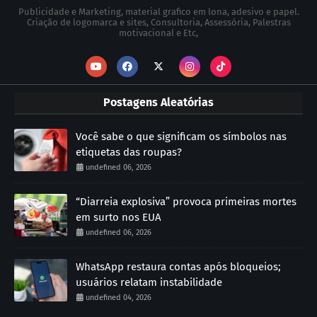
Publicidade e Marketing, material grafico em lona, adesivo e papel.
Criação de logomarca e sites, Consultoria, Assessória, Palestras
motivacional e Etc,
Postagens Aleatórias
Você sabe o que significam os símbolos nas
etiquetas das roupas?
undefined 06, 2026
“Diarreia explosiva” provoca primeiras mortes
em surto nos EUA
undefined 06, 2026
WhatsApp restaura contas após bloqueios;
usuários relatam instabilidade
undefined 04, 2026