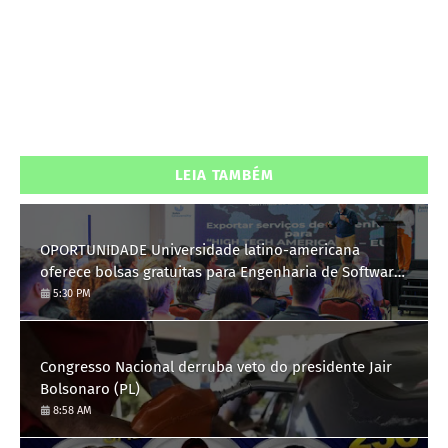
LEIA TAMBÉM
OPORTUNIDADE Universidade latino-americana
oferece bolsas gratuitas para Engenharia de Software;
saiba como se candidatar
5:30 PM
Congresso Nacional derruba veto do presidente Jair
Bolsonaro (PL)
8:58 AM