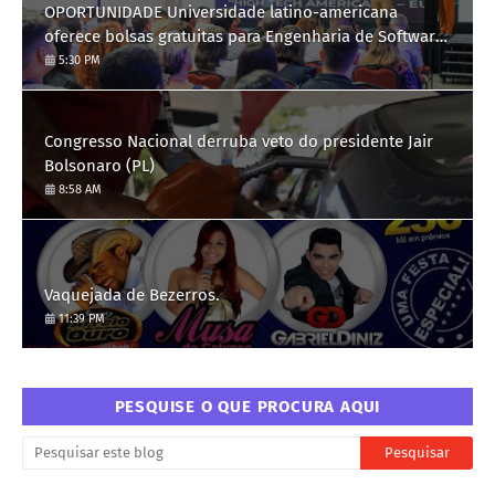
OPORTUNIDADE Universidade latino-americana
oferece bolsas gratuitas para Engenharia de Software;
saiba como se candidatar
5:30 PM
Congresso Nacional derruba veto do presidente Jair
Bolsonaro (PL)
8:58 AM
Vaquejada de Bezerros.
11:39 PM
PESQUISE O QUE PROCURA AQUI