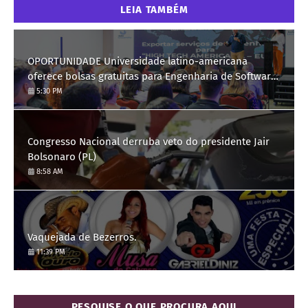
LEIA TAMBÉM
OPORTUNIDADE Universidade latino-americana
oferece bolsas gratuitas para Engenharia de Software;
saiba como se candidatar
5:30 PM
Congresso Nacional derruba veto do presidente Jair
Bolsonaro (PL)
8:58 AM
Vaquejada de Bezerros.
11:39 PM
PESQUISE O QUE PROCURA AQUI