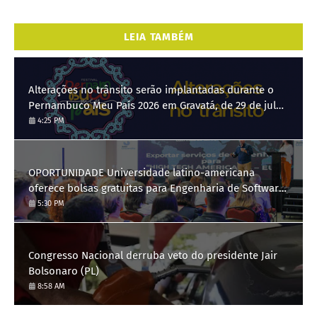
LEIA TAMBÉM
Alterações no trânsito serão implantadas durante o
Pernambuco Meu País 2026 em Gravatá, de 29 de julho
a 3 de agosto
4:25 PM
OPORTUNIDADE Universidade latino-americana
oferece bolsas gratuitas para Engenharia de Software;
saiba como se candidatar
5:30 PM
Congresso Nacional derruba veto do presidente Jair
Bolsonaro (PL)
8:58 AM