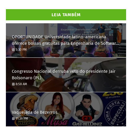
LEIA TAMBÉM
OPORTUNIDADE Universidade latino-americana
oferece bolsas gratuitas para Engenharia de Software;
saiba como se candidatar
5:30 PM
Congresso Nacional derruba veto do presidente Jair
Bolsonaro (PL)
8:58 AM
Vaquejada de Bezerros.
11:39 PM