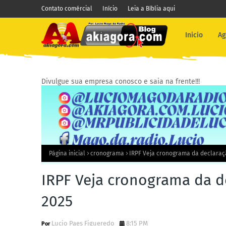
Contato comércial
Início
Leia a Bíblia aqui
Inicio
Ag
Divulgue sua empresa conosco e saia na frente!!!
Página inicial
cronograma
IRPF Veja cronograma da declaraç
IRPF Veja cronograma da 
2025
Lucio Paes Figueredo
8:15 PM