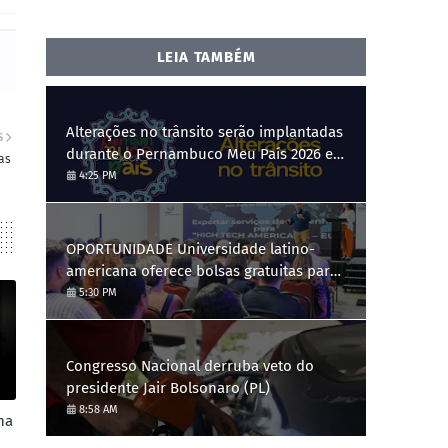
LEIA TAMBÉM
Alterações no trânsito serão implantadas
S
durante o Pernambuco Meu País 2026 em
as
Gravatá, de 29 de julho a 3 de agosto
4:25 PM
OPORTUNIDADE Universidade latino-
americana oferece bolsas gratuitas para
Engenharia de Software; saiba como se
5:30 PM
candidatar
Congresso Nacional derruba veto do
presidente Jair Bolsonaro (PL)
8:58 AM
na