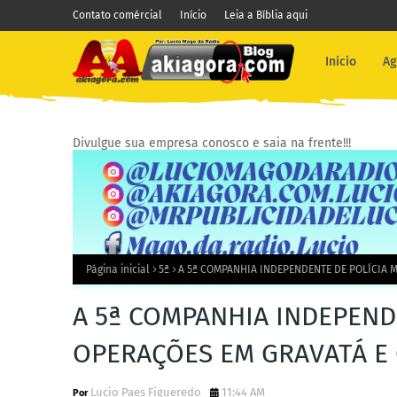
Contato comércial
Início
Leia a Bíblia aqui
Inicio
Ag
Divulgue sua empresa conosco e saia na frente!!!
Página inicial
5ª
A 5ª COMPANHIA INDEPENDENTE DE POLÍCIA M
A 5ª COMPANHIA INDEPENDE
OPERAÇÕES EM GRAVATÁ E
Lucio Paes Figueredo
11:44 AM