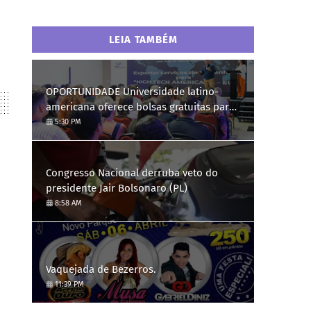
LEIA TAMBÉM
OPORTUNIDADE Universidade latino-
americana oferece bolsas gratuitas para
Engenharia de Software; saiba como se
5:30 PM
candidatar
Congresso Nacional derruba veto do
presidente Jair Bolsonaro (PL)
8:58 AM
Vaquejada de Bezerros.
11:39 PM