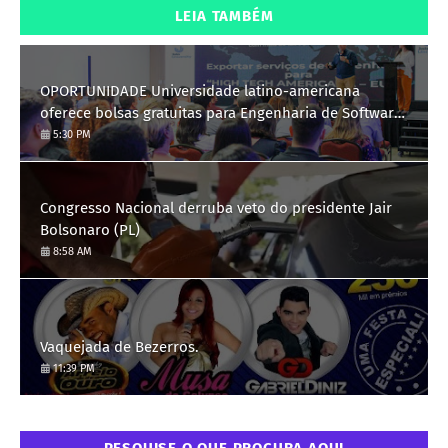
LEIA TAMBÉM
OPORTUNIDADE Universidade latino-americana
oferece bolsas gratuitas para Engenharia de Software;
saiba como se candidatar
5:30 PM
Congresso Nacional derruba veto do presidente Jair
Bolsonaro (PL)
8:58 AM
Vaquejada de Bezerros.
11:39 PM