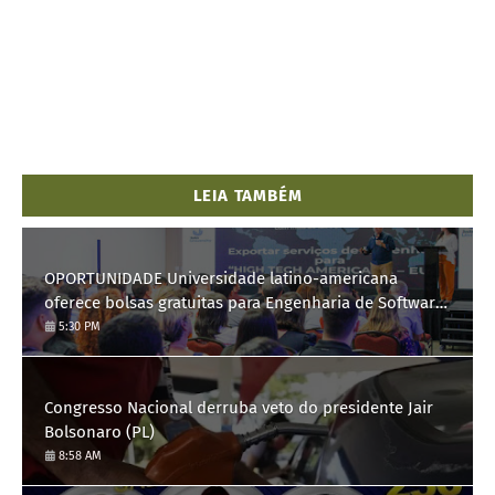
LEIA TAMBÉM
OPORTUNIDADE Universidade latino-americana
oferece bolsas gratuitas para Engenharia de Software;
saiba como se candidatar
5:30 PM
Congresso Nacional derruba veto do presidente Jair
Bolsonaro (PL)
8:58 AM