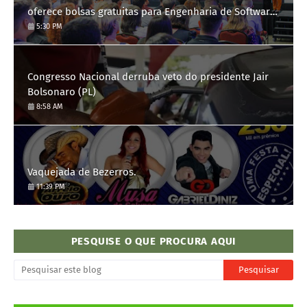
oferece bolsas gratuitas para Engenharia de Software;
saiba como se candidatar
5:30 PM
Congresso Nacional derruba veto do presidente Jair
Bolsonaro (PL)
8:58 AM
Vaquejada de Bezerros.
11:39 PM
PESQUISE O QUE PROCURA AQUI