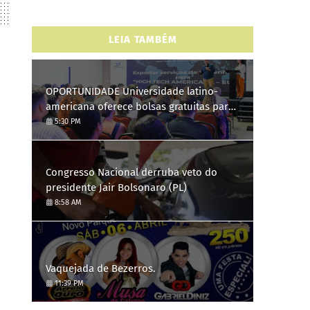
LEIA TAMBÉM
OPORTUNIDADE Universidade latino-
americana oferece bolsas gratuitas para
Engenharia de Software; saiba como se
5:30 PM
candidatar
Congresso Nacional derruba veto do
presidente Jair Bolsonaro (PL)
8:58 AM
Vaquejada de Bezerros.
11:39 PM