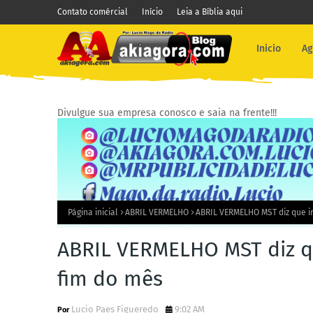
Contato comércial
Início
Leia a Bíblia aqui
Inicio
Ag
Divulgue sua empresa conosco e saia na frente!!!
Página inicial
ABRIL VERMELHO
ABRIL VERMELHO MST diz que ir
ABRIL VERMELHO MST diz que
fim do mês
Lucio Paes Figueredo
9:02 AM