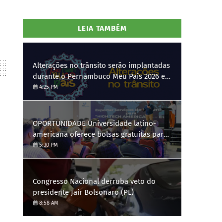
LEIA TAMBÉM
Alterações no trânsito serão implantadas
durante o Pernambuco Meu País 2026 em
Gravatá, de 29 de julho a 3 de agosto
4:25 PM
OPORTUNIDADE Universidade latino-
americana oferece bolsas gratuitas para
Engenharia de Software; saiba como se
5:30 PM
candidatar
Congresso Nacional derruba veto do
presidente Jair Bolsonaro (PL)
8:58 AM