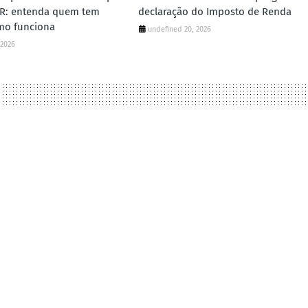
IR: entenda quem tem
declaração do Imposto de Renda
omo funciona
undefined 20, 2026
 2026