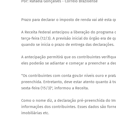
Por: Rafaela Gonçalves - Correio Braziliense
Prazo para declarar o imposto de renda vai até esta qu
A Receita Federal antecipou a liberação do programa 
terça-feira (12/3). A previsão inicial do órgão era de
quando se inicia o prazo de entrega das declarações.
A antecipação permitirá que os contribuintes verifiq
eles poderão se adiantar e começar a preencher a decl
“Os contribuintes com conta gov.br níveis ouro e pra
preenchida. Entretanto, deve estar atento quanto à t
sexta-feira (15/3)", informou a Receita.
Como o nome diz, a declaração pré-preenchida do Im
informações dos contribuintes. Esses dados são forn
imobiliárias etc.