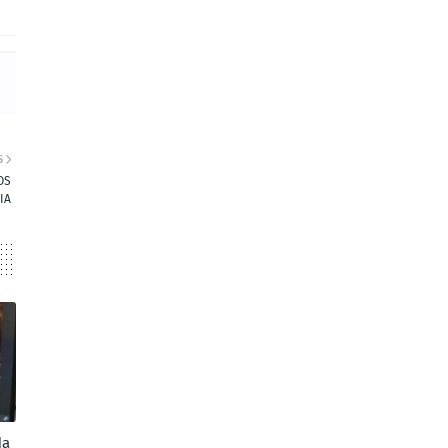
S
OS
IA
da