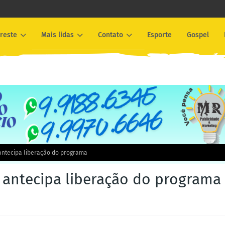
reste
Mais lidas
Contato
Esporte
Gospel
antecipa liberação do programa
 antecipa liberação do programa