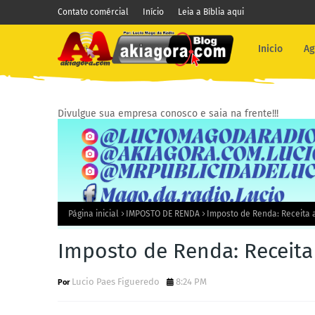
Contato comércial
Início
Leia a Bíblia aqui
Inicio
Ag
Divulgue sua empresa conosco e saia na frente!!!
Página inicial
IMPOSTO DE RENDA
Imposto de Renda: Receita 
Imposto de Renda: Receita
Lucio Paes Figueredo
8:24 PM