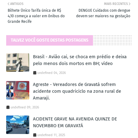
ANTIGOS
MAIS RECENTES
Bilhete Único Tarifa única de R$
DENGUE Cuidados com dengue
4,10 começa a valer em ônibus do
devem ser maiores na gestação
Grande Recife
TALVEZ VOCÊ GOSTE DESTAS POSTAGENS
Brasil - Avião cai, se choca em prédio e deixa
pelo menos dois mortos em BH; vídeo
undefined 04, 2026
Agreste - Vereadores de Gravatá sofrem
acidente com quadriciclo na zona rural de
Amaraji.
undefined 09, 2026
ACIDENTE GRAVE NA AVENIDA QUINZE DE
NOVEMBRO EM GRAVATÁ
undefined 11, 2025