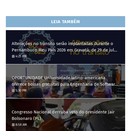
LEIA TAMBÉM
Alterações no trânsito serão implantadas durante o
Pernambuco Meu País 2026 em Gravatá, de 29 de julho
a 3 de agosto
4:25 PM
OPORTUNIDADE Universidade latino-americana
oferece bolsas gratuitas para Engenharia de Software;
saiba como se candidatar
5:30 PM
Congresso Nacional derruba veto do presidente Jair
Bolsonaro (PL)
8:58 AM