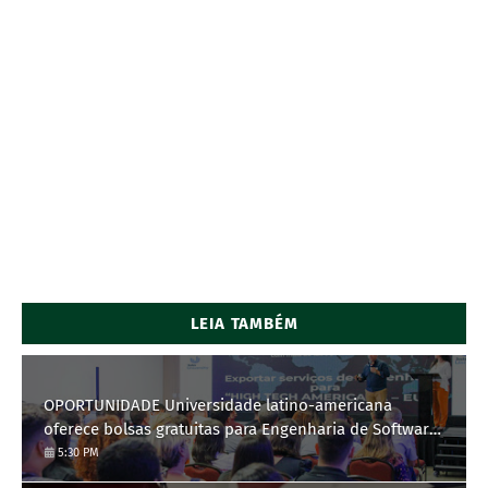
LEIA TAMBÉM
OPORTUNIDADE Universidade latino-americana
oferece bolsas gratuitas para Engenharia de Software;
saiba como se candidatar
5:30 PM