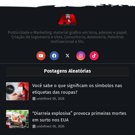
Publicidade e Marketing, material grafico em lona, adesivo e papel.
Criação de logomarca e sites, Consultoria, Assessória, Palestras
motivacional e Etc,
Postagens Aleatórias
Você sabe o que significam os símbolos nas
etiquetas das roupas?
undefined 06, 2026
“Diarreia explosiva” provoca primeiras mortes
em surto nos EUA
undefined 06, 2026