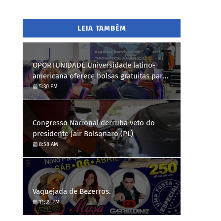
LEIA TAMBÉM
OPORTUNIDADE Universidade latino-
americana oferece bolsas gratuitas para
Engenharia de Software; saiba como se
5:30 PM
candidatar
Congresso Nacional derruba veto do
presidente Jair Bolsonaro (PL)
8:58 AM
Vaquejada de Bezerros.
11:39 PM