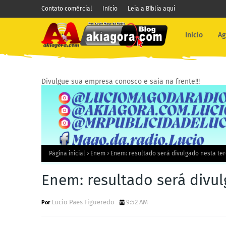
Contato comércial
Início
Leia a Bíblia aqui
Inicio
Ag
Divulgue sua empresa conosco e saia na frente!!!
Página inicial
Enem
Enem: resultado será divulgado nesta ter
Enem: resultado será divul
Lucio Paes Figueredo
9:52 AM